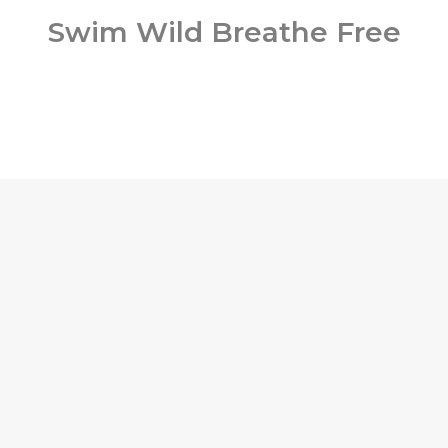
HOME
Swim Wild Breathe Free
BOUT ME
Swim Wild Breathe Free
ERVICES
ELPFUL INFO
AQ
ONTACT