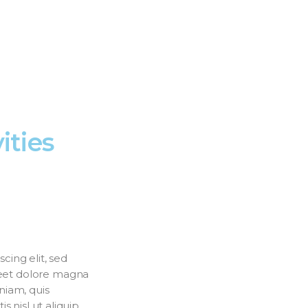
ities
cing elit, sed
eet dolore magna
niam, quis
s nisl ut aliquip