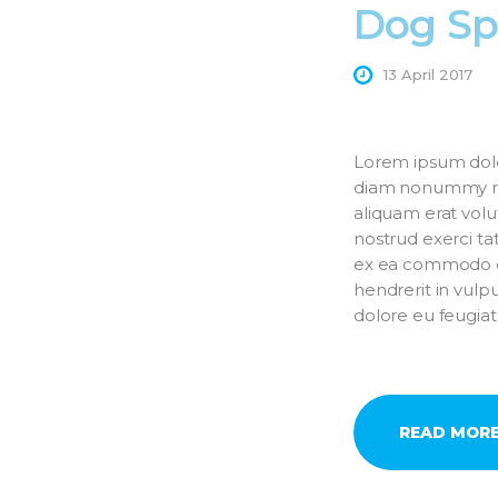
Dog Sp
13 April 2017
Lorem ipsum dolor
diam nonummy ni
aliquam erat volu
nostrud exerci tat
ex ea commodo co
hendrerit in vulpu
dolore eu feugia
READ MOR