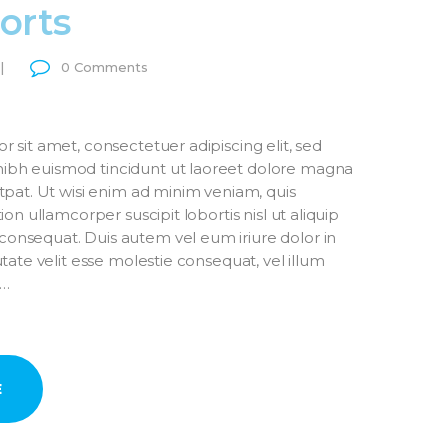
orts
0
Comments
 sit amet, consectetuer adipiscing elit, sed
bh euismod tincidunt ut laoreet dolore magna
tpat. Ut wisi enim ad minim veniam, quis
ion ullamcorper suscipit lobortis nisl ut aliquip
nsequat. Duis autem vel eum iriure dolor in
tate velit esse molestie consequat, vel illum
t…
E