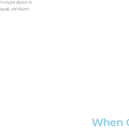
iriure dolor in
uat, vel illum
When C