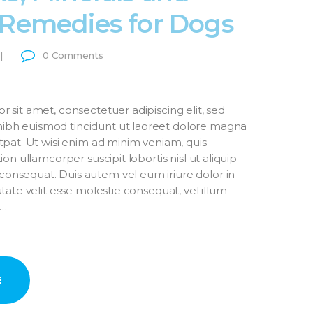
 Remedies for Dogs
0
Comments
 sit amet, consectetuer adipiscing elit, sed
bh euismod tincidunt ut laoreet dolore magna
tpat. Ut wisi enim ad minim veniam, quis
ion ullamcorper suscipit lobortis nisl ut aliquip
nsequat. Duis autem vel eum iriure dolor in
tate velit esse molestie consequat, vel illum
t…
E