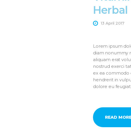
Herbal
13 April 2017
Lorem ipsum dolor
diam nonummy ni
aliquam erat volu
nostrud exerci tat
ex ea commodo co
hendrerit in vulpu
dolore eu feugia
READ MOR