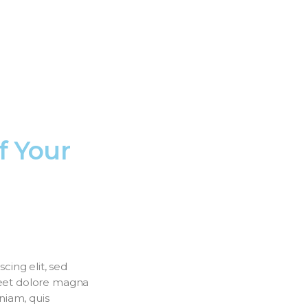
f Your
cing elit, sed
eet dolore magna
niam, quis