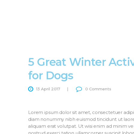
5 Great Winter Activ
for Dogs
13 April 2017
0
Comments
Lorem ipsum dolor sit amet, consectetuer adipis
diam nonummy nibh euismod tincidunt ut laor
aliquam erat volutpat. Ut wisi enim ad minim ve
nostrud exerci tation ullamcorper suscipit loborti