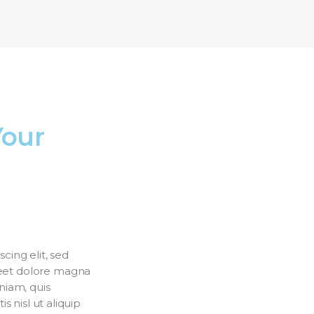
Your
cing elit, sed
eet dolore magna
niam, quis
s nisl ut aliquip