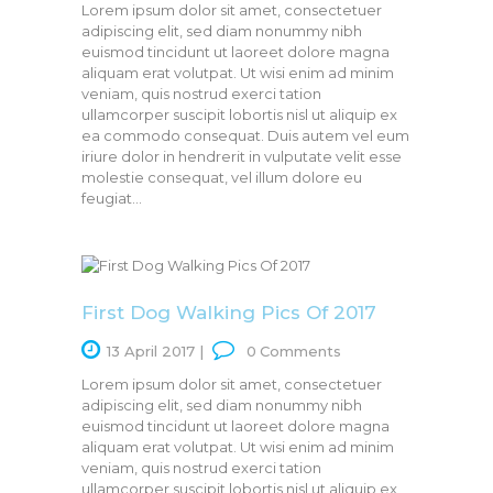
Lorem ipsum dolor sit amet, consectetuer
adipiscing elit, sed diam nonummy nibh
euismod tincidunt ut laoreet dolore magna
aliquam erat volutpat. Ut wisi enim ad minim
veniam, quis nostrud exerci tation
ullamcorper suscipit lobortis nisl ut aliquip ex
ea commodo consequat. Duis autem vel eum
iriure dolor in hendrerit in vulputate velit esse
molestie consequat, vel illum dolore eu
feugiat…
First Dog Walking Pics Of 2017
13 April 2017
0
Comments
Lorem ipsum dolor sit amet, consectetuer
adipiscing elit, sed diam nonummy nibh
euismod tincidunt ut laoreet dolore magna
aliquam erat volutpat. Ut wisi enim ad minim
veniam, quis nostrud exerci tation
ullamcorper suscipit lobortis nisl ut aliquip ex