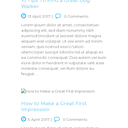
10 Tips To Find a Great Dog
Walker
13 April 2017
0
Comments
Lorem ipsum dolor sit amet, consectetuer
adipiscing elit, sed diam nonummy nibh
euismod tincidunt ut laoreet dolore magna
aliquam erat volutpat. Ut wisi enim ad minim
veniam, quis nostrud exerci tation
ullamcorper suscipit lobortis nisl ut aliquip ex
ea commodo consequat. Duis autem vel eum
iriure dolor in hendrerit in vulputate velit esse
molestie consequat, vel illum dolore eu
feugiat…
How to Make a Great First
Impression
5 April 2017
0
Comments