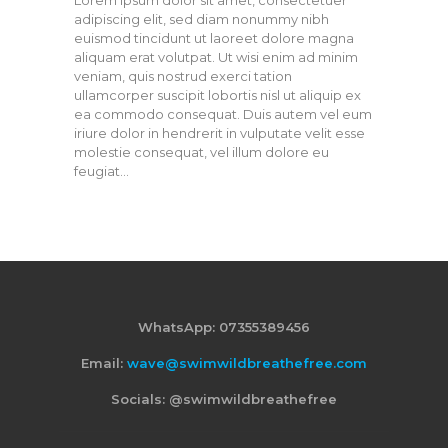
Lorem ipsum dolor sit amet, consectetuer
adipiscing elit, sed diam nonummy nibh
euismod tincidunt ut laoreet dolore magna
aliquam erat volutpat. Ut wisi enim ad minim
veniam, quis nostrud exerci tation
ullamcorper suscipit lobortis nisl ut aliquip ex
ea commodo consequat. Duis autem vel eum
iriure dolor in hendrerit in vulputate velit esse
molestie consequat, vel illum dolore eu
feugiat…
WhatsApp: 07355389456
Email:
wave@swimwildbreathefree.com
Socials: @swimwildbreathefree