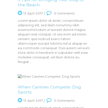
the Beach
13 April 2017
0
Comments
Lorem ipsum dolor sit amet, consectetuer
adipiscing elit, sed diam nonummy nibh
euismod tincidunt ut laoreet dolore magna
aliquam erat volutpat. Ut wisi enim ad minim
veniam, quis nostrud exerci tation
ullamcorper suscipit lobortis nisl ut aliquip ex
ea commodo consequat. Duis autem vel eum
iriure dolor in hendrerit in vulputate velit esse
molestie consequat, vel illum dolore eu
feugiat…
When Canines Compete: Dog
Sports
13 April 2017
0
Comments
Lorem ipsum dolor sit amet, consectetuer